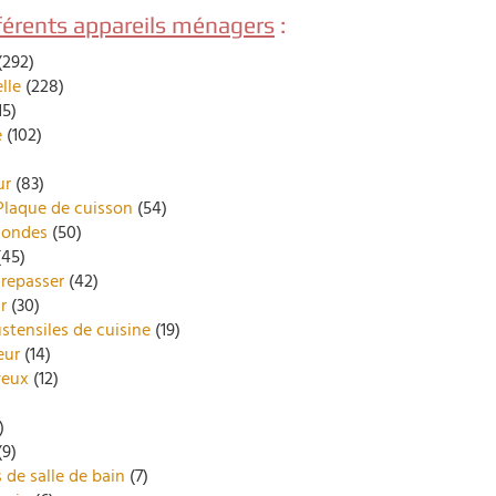
fférents appareils ménagers
:
(292)
lle
(228)
15)
e
(102)
ur
(83)
Plaque de cuisson
(54)
-ondes
(50)
45)
 repasser
(42)
r
(30)
ustensiles de cuisine
(19)
eur
(14)
veux
(12)
)
(9)
 de salle de bain
(7)