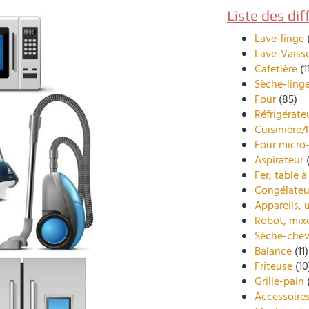
Liste des di
Lave-linge
Lave-Vaisse
Cafetière
(1
Sèche-ling
Four
(85)
Réfrigérate
Cuisinière/
Four micro
Aspirateur
(
Fer, table à
Congélateu
Appareils, 
Robot, mix
Sèche-che
Balance
(11)
Friteuse
(10
Grille-pain
Accessoires